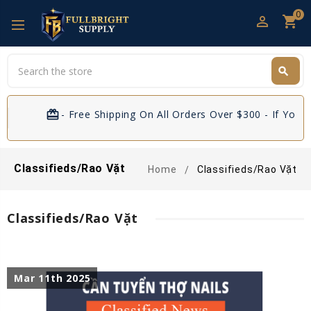
0
perm_identity
shopping_cart
Search
search
Search
card_giftcard
- Free Shipping On All Orders Over $300 - If You Are D
Classifieds/Rao Vặt
Home
Classifieds/Rao Vặt
Classifieds/Rao Vặt
Mar 11th 2025